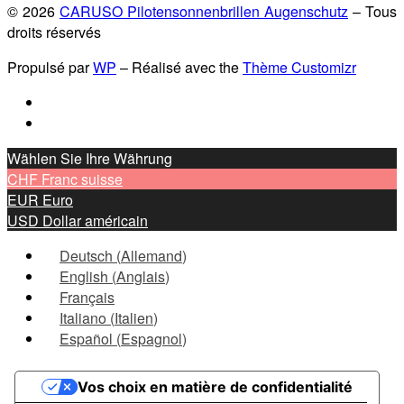
© 2026
CARUSO Pilotensonnenbrillen Augenschutz
– Tous
droits réservés
Propulsé par
WP
– Réalisé avec the
Thème Customizr
Wählen Sie Ihre Währung
CHF
Franc suisse
EUR
Euro
USD
Dollar américain
Deutsch
(
Allemand
)
English
(
Anglais
)
Français
Italiano
(
Italien
)
Español
(
Espagnol
)
Vos choix en matière de confidentialité