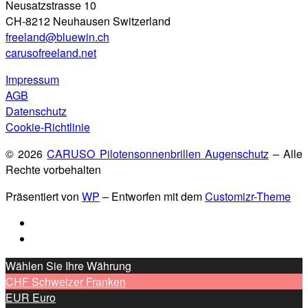
Neusatzstrasse 10
CH-8212 Neuhausen Switzerland
freeland@bluewin.ch
carusofreeland.net
Impressum
AGB
Datenschutz
Cookie-Richtlinie
© 2026
CARUSO Pilotensonnenbrillen Augenschutz
– Alle
Rechte vorbehalten
Präsentiert von
WP
– Entworfen mit dem
Customizr-Theme
Wählen Sie Ihre Währung
CHF
Schweizer Franken
EUR
Euro