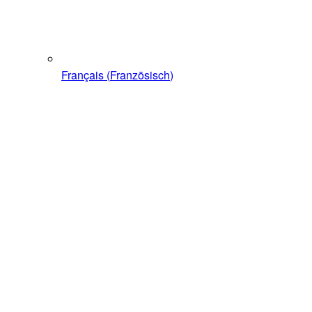
Français
(
Französisch
)