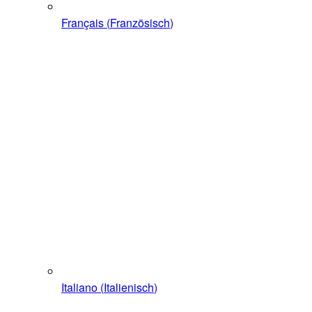
Français
(
Französisch
)
Italiano
(
Italienisch
)