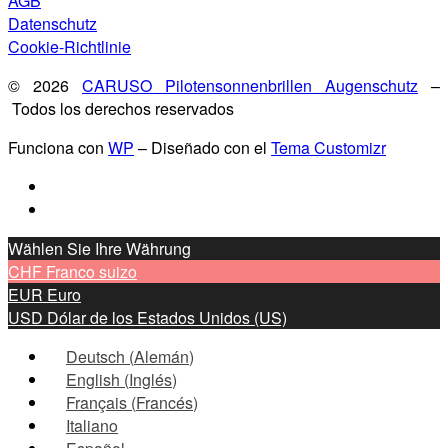
AGB
Datenschutz
Cookie-Richtlinie
© 2026
CARUSO Pilotensonnenbrillen Augenschutz
–
Todos los derechos reservados
Funciona con
WP
– Diseñado con el
Tema Customizr
Wählen Sie Ihre Währung
CHF
Franco suizo
EUR
Euro
USD
Dólar de los Estados Unidos (US)
Deutsch
(
Alemán
)
English
(
Inglés
)
Français
(
Francés
)
Italiano