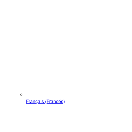
Français
(
Francés
)