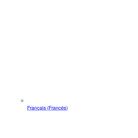
Français
(
Francés
)